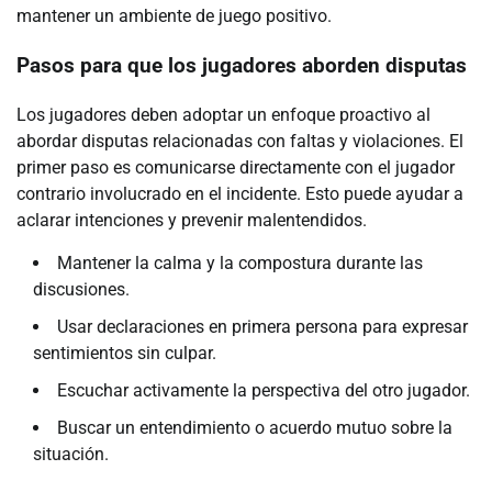
mantener un ambiente de juego positivo.
Pasos para que los jugadores aborden disputas
Los jugadores deben adoptar un enfoque proactivo al
abordar disputas relacionadas con faltas y violaciones. El
primer paso es comunicarse directamente con el jugador
contrario involucrado en el incidente. Esto puede ayudar a
aclarar intenciones y prevenir malentendidos.
Mantener la calma y la compostura durante las
discusiones.
Usar declaraciones en primera persona para expresar
sentimientos sin culpar.
Escuchar activamente la perspectiva del otro jugador.
Buscar un entendimiento o acuerdo mutuo sobre la
situación.