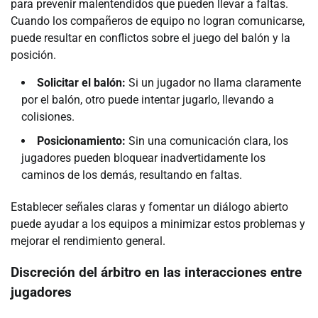
para prevenir malentendidos que pueden llevar a faltas.
Cuando los compañeros de equipo no logran comunicarse,
puede resultar en conflictos sobre el juego del balón y la
posición.
Solicitar el balón:
Si un jugador no llama claramente
por el balón, otro puede intentar jugarlo, llevando a
colisiones.
Posicionamiento:
Sin una comunicación clara, los
jugadores pueden bloquear inadvertidamente los
caminos de los demás, resultando en faltas.
Establecer señales claras y fomentar un diálogo abierto
puede ayudar a los equipos a minimizar estos problemas y
mejorar el rendimiento general.
Discreción del árbitro en las interacciones entre
jugadores