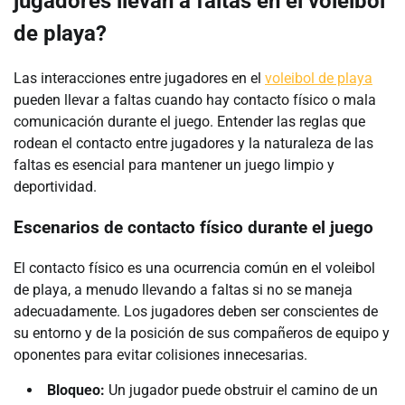
jugadores llevan a faltas en el voleibol
de playa?
Las interacciones entre jugadores en el
voleibol de playa
pueden llevar a faltas cuando hay contacto físico o mala
comunicación durante el juego. Entender las reglas que
rodean el contacto entre jugadores y la naturaleza de las
faltas es esencial para mantener un juego limpio y
deportividad.
Escenarios de contacto físico durante el juego
El contacto físico es una ocurrencia común en el voleibol
de playa, a menudo llevando a faltas si no se maneja
adecuadamente. Los jugadores deben ser conscientes de
su entorno y de la posición de sus compañeros de equipo y
oponentes para evitar colisiones innecesarias.
Bloqueo:
Un jugador puede obstruir el camino de un