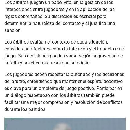
Los árbitros juegan un papel vital en la gestión de las
interacciones entre jugadores y en la aplicación de las
reglas sobre faltas. Su discreción es esencial para
determinar la naturaleza del contacto y si justifica una
sanción.
Los árbitros evalúan el contexto de cada situación,
considerando factores como la intención y el impacto en el
juego. Sus decisiones pueden variar según la gravedad de
la falta y las circunstancias que la rodean.
Los jugadores deben respetar la autoridad y las decisiones
del árbitro, entendiendo que mantener el espíritu deportivo
es clave para un ambiente de juego positivo. Participar en
un diálogo respetuoso con los árbitros también puede
facilitar una mejor comprensión y resolución de conflictos
durante los partidos.