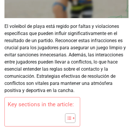
El voleibol de playa está regido por faltas y violaciones
específicas que pueden influir significativamente en el
resultado de un partido. Reconocer estas infracciones es
crucial para los jugadores para asegurar un juego limpio y
evitar sanciones innecesarias. Además, las interacciones
entre jugadores pueden llevar a conflictos, lo que hace
esencial entender las reglas sobre el contacto y la
comunicación. Estrategias efectivas de resolución de
conflictos son vitales para mantener una atmósfera
positiva y deportiva en la cancha.
Key sections in the article: