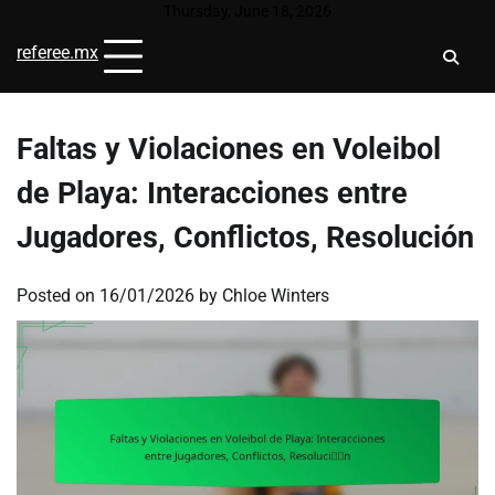
Skip
Thursday, June 18, 2026
to
referee.mx
content
Faltas y Violaciones en Voleibol
de Playa: Interacciones entre
Jugadores, Conflictos, Resolución
Posted on
16/01/2026
by
Chloe Winters