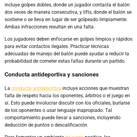
incluye golpes dobles, donde un jugador contacta el balón
dos veces de manera consecutiva, y lifts, donde el balón se
sostiene o se lleva en lugar de ser golpeado limpiamente.
Ambas infracciones resultan en una falta.
Los jugadores deben enfocarse en golpes limpios y rápidos
para evitar contactos ilegales. Practicar técnicas
adecuadas de manejo del balón puede ayudar a reducir la
probabilidad de cometer estas faltas durante un partido.
Conducta antideportiva y sanciones
La
conducta antideportiva
incluye acciones que muestran
falta de respeto hacia los oponentes, árbitros o el juego en
sí. Esto puede involucrar discutir con los oficiales, burlarse
de los oponentes o usar lenguaje inapropiado. Tal
comportamiento puede llevar a sanciones, incluyendo
deducción de puntos o descalificación.