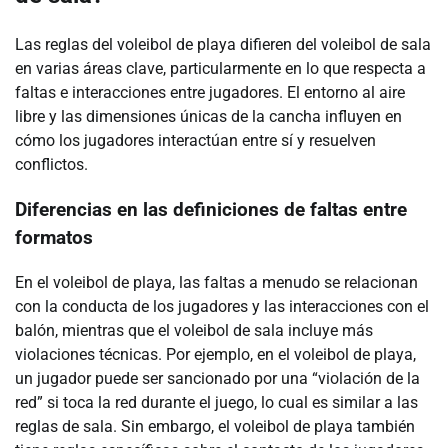
Las reglas del voleibol de playa difieren del voleibol de sala
en varias áreas clave, particularmente en lo que respecta a
faltas e interacciones entre jugadores. El entorno al aire
libre y las dimensiones únicas de la cancha influyen en
cómo los jugadores interactúan entre sí y resuelven
conflictos.
Diferencias en las definiciones de faltas entre
formatos
En el voleibol de playa, las faltas a menudo se relacionan
con la conducta de los jugadores y las interacciones con el
balón, mientras que el voleibol de sala incluye más
violaciones técnicas. Por ejemplo, en el voleibol de playa,
un jugador puede ser sancionado por una “violación de la
red” si toca la red durante el juego, lo cual es similar a las
reglas de sala. Sin embargo, el voleibol de playa también