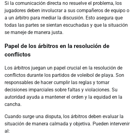
Si la comunicación directa no resuelve el problema, los
jugadores deben involucrar a sus compañeros de equipo o
a un árbitro para mediar la discusión. Esto asegura que
todas las partes se sientan escuchadas y que la situación
se maneje de manera justa.
Papel de los árbitros en la resolución de
conflictos
Los árbitros juegan un papel crucial en la resolución de
conflictos durante los partidos de voleibol de playa. Son
responsables de hacer cumplir las reglas y tomar
decisiones imparciales sobre faltas y violaciones. Su
autoridad ayuda a mantener el orden y la equidad en la
cancha.
Cuando surge una disputa, los árbitros deben evaluar la
situación de manera calmada y objetiva. Pueden intervenir
al: