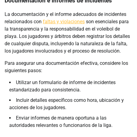
Documentación e informes de incidentes
La documentación y el informe adecuados de incidentes
relacionados con
faltas y violaciones
son esenciales para
la transparencia y la responsabilidad en el voleibol de
playa. Los jugadores y árbitros deben registrar los detalles
de cualquier disputa, incluyendo la naturaleza de la falta,
los jugadores involucrados y el proceso de resolución.
Para asegurar una documentación efectiva, considere los
siguientes pasos:
Utilizar un formulario de informe de incidentes
estandarizado para consistencia.
Incluir detalles específicos como hora, ubicación y
acciones de los jugadores.
Enviar informes de manera oportuna a las
autoridades relevantes o funcionarios de la liga.