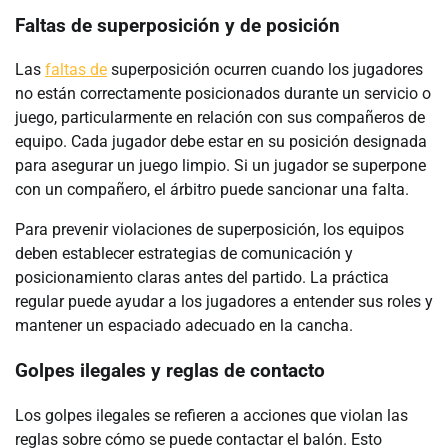
Faltas de superposición y de posición
Las
faltas de
superposición ocurren cuando los jugadores
no están correctamente posicionados durante un servicio o
juego, particularmente en relación con sus compañeros de
equipo. Cada jugador debe estar en su posición designada
para asegurar un juego limpio. Si un jugador se superpone
con un compañero, el árbitro puede sancionar una falta.
Para prevenir violaciones de superposición, los equipos
deben establecer estrategias de comunicación y
posicionamiento claras antes del partido. La práctica
regular puede ayudar a los jugadores a entender sus roles y
mantener un espaciado adecuado en la cancha.
Golpes ilegales y reglas de contacto
Los golpes ilegales se refieren a acciones que violan las
reglas sobre cómo se puede contactar el balón. Esto