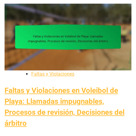
Faltas y Violaciones
Faltas y Violaciones en Voleibol de
Playa: Llamadas impugnables,
Procesos de revisión, Decisiones del
árbitro