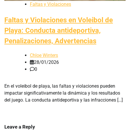
Faltas y Violaciones
Faltas y Violaciones en Voleibol de
Playa: Conducta antideportiva,
Penalizaciones, Advertencias
Chloe Winters
28/01/2026
0
En el voleibol de playa, las faltas y violaciones pueden
impactar significativamente la dinámica y los resultados
del juego. La conducta antideportiva y las infracciones […]
Leave a Reply