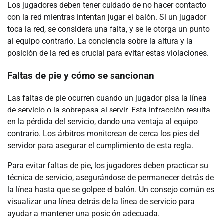
Los jugadores deben tener cuidado de no hacer contacto
con la red mientras intentan jugar el balón. Si un jugador
toca la red, se considera una falta, y se le otorga un punto
al equipo contrario. La conciencia sobre la altura y la
posición de la red es crucial para evitar estas violaciones.
Faltas de pie y cómo se sancionan
Las faltas de pie ocurren cuando un jugador pisa la línea
de servicio o la sobrepasa al servir. Esta infracción resulta
en la pérdida del servicio, dando una ventaja al equipo
contrario. Los árbitros monitorean de cerca los pies del
servidor para asegurar el cumplimiento de esta regla.
Para evitar faltas de pie, los jugadores deben practicar su
técnica de servicio, asegurándose de permanecer detrás de
la línea hasta que se golpee el balón. Un consejo común es
visualizar una línea detrás de la línea de servicio para
ayudar a mantener una posición adecuada.