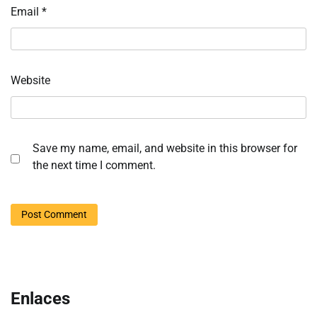
Email
*
Website
Save my name, email, and website in this browser for
the next time I comment.
Enlaces