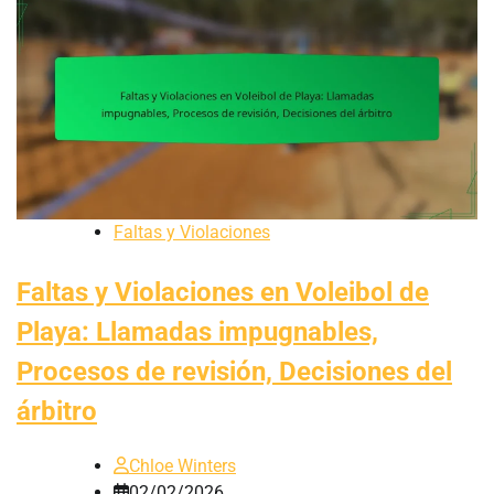
Faltas y Violaciones
Faltas y Violaciones en Voleibol de
Playa: Llamadas impugnables,
Procesos de revisión, Decisiones del
árbitro
Chloe Winters
02/02/2026