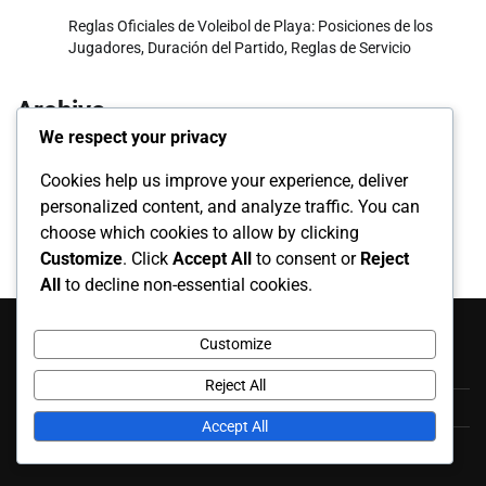
Reglas Oficiales de Voleibol de Playa: Posiciones de los
Jugadores, Duración del Partido, Reglas de Servicio
Archivo
We respect your privacy
February 2026
Cookies help us improve your experience, deliver
January 2026
personalized content, and analyze traffic. You can
choose which cookies to allow by clicking
Customize
. Click
Accept All
to consent or
Reject
All
to decline non-essential cookies.
Categorías
Customize
Faltas y Violaciones
Reject All
Interpretaciones Oficiales de las Reglas
Accept All
Reglamento de Juego