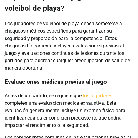
voleibol de playa?
Los jugadores de voleibol de playa deben someterse a
chequeos médicos específicos para garantizar su
seguridad y preparación para la competencia. Estos
chequeos típicamente incluyen evaluaciones previas al
juego y evaluaciones continuas de lesiones durante los
partidos para abordar cualquier preocupación de salud de
manera oportuna.
Evaluaciones médicas previas al juego
Antes de un partido, se requiere que
los jugadores
completen una evaluación médica exhaustiva. Esta
evaluación generalmente incluye un examen físico para
identificar cualquier condición preexistente que podría
impactar el rendimiento o la seguridad.
Los componentes comunes de las evaluaciones previas al