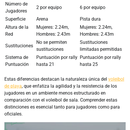
Número de
2 por equipo
6 por equipo
Jugadores
Superficie
Arena
Pista dura
Altura de la
Mujeres: 2.24m,
Mujeres: 2.24m,
Red
Hombres: 2.43m
Hombres: 2.43m
No se permiten
Sustituciones
Sustituciones
sustituciones
limitadas permitidas
Sistema de
Puntuación por rally
Puntuación por rally
Puntuación
hasta 21
hasta 25
Estas diferencias destacan la naturaleza única del
voleibol
de playa
, que enfatiza la agilidad y la resistencia de los
jugadores en un ambiente menos estructurado en
comparación con el voleibol de sala. Comprender estas
distinciones es esencial tanto para jugadores como para
oficiales.