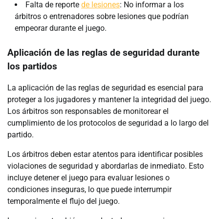
Falta de reporte
de lesiones
: No informar a los
árbitros o entrenadores sobre lesiones que podrían
empeorar durante el juego.
Aplicación de las reglas de seguridad durante
los partidos
La aplicación de las reglas de seguridad es esencial para
proteger a los jugadores y mantener la integridad del juego.
Los árbitros son responsables de monitorear el
cumplimiento de los protocolos de seguridad a lo largo del
partido.
Los árbitros deben estar atentos para identificar posibles
violaciones de seguridad y abordarlas de inmediato. Esto
incluye detener el juego para evaluar lesiones o
condiciones inseguras, lo que puede interrumpir
temporalmente el flujo del juego.