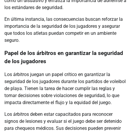
como un disuasivo y enfatiza la importancia de adherirse a
los estándares de seguridad.
En última instancia, las consecuencias buscan reforzar la
importancia de la seguridad de los jugadores y asegurar
que todos los atletas puedan competir en un ambiente
seguro.
Papel de los árbitros en garantizar la seguridad
de los jugadores
Los árbitros juegan un papel crítico en garantizar la
seguridad de los jugadores durante los partidos de voleibol
de playa. Tienen la tarea de hacer cumplir las reglas y
tomar decisiones sobre violaciones de seguridad, lo que
impacta directamente el flujo y la equidad del juego.
Los árbitros deben estar capacitados para reconocer
signos de lesiones y evaluar si el juego debe ser detenido
para chequeos médicos. Sus decisiones pueden prevenir