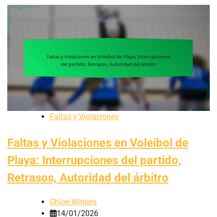
Faltas y Violaciones
Faltas y Violaciones en Voleibol de
Playa: Interrupciones del partido,
Retrasos, Autoridad del árbitro
Chloe Winters
14/01/2026