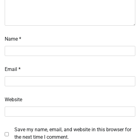
Name
*
Email
*
Website
Save my name, email, and website in this browser for
the next time I comment.