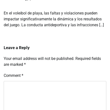
En el voleibol de playa, las faltas y violaciones pueden
impactar significativamente la dinámica y los resultados
del juego. La conducta antideportiva y las infracciones […]
Leave a Reply
Your email address will not be published.
Required fields
are marked
*
Comment
*