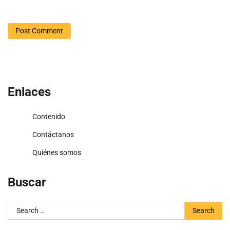
Enlaces
Contenido
Contáctanos
Quiénes somos
Buscar
Search
for: