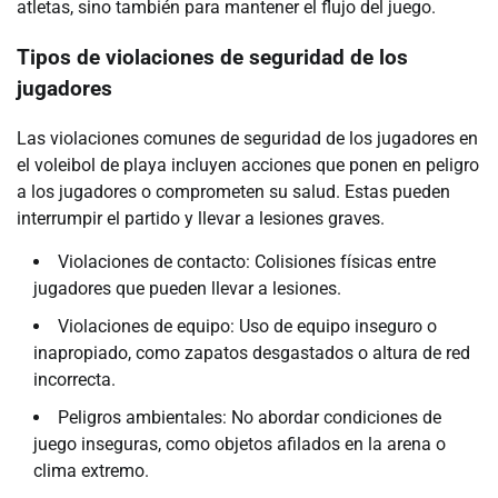
atletas, sino también para mantener el flujo del juego.
Tipos de violaciones de seguridad de los
jugadores
Las violaciones comunes de seguridad de los jugadores en
el voleibol de playa incluyen acciones que ponen en peligro
a los jugadores o comprometen su salud. Estas pueden
interrumpir el partido y llevar a lesiones graves.
Violaciones de contacto: Colisiones físicas entre
jugadores que pueden llevar a lesiones.
Violaciones de equipo: Uso de equipo inseguro o
inapropiado, como zapatos desgastados o altura de red
incorrecta.
Peligros ambientales: No abordar condiciones de
juego inseguras, como objetos afilados en la arena o
clima extremo.