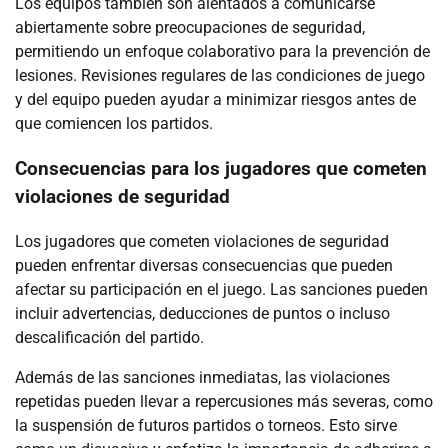
Los equipos también son alentados a comunicarse
abiertamente sobre preocupaciones de seguridad,
permitiendo un enfoque colaborativo para la prevención de
lesiones. Revisiones regulares de las condiciones de juego
y del equipo pueden ayudar a minimizar riesgos antes de
que comiencen los partidos.
Consecuencias para los jugadores que cometen
violaciones de seguridad
Los jugadores que cometen violaciones de seguridad
pueden enfrentar diversas consecuencias que pueden
afectar su participación en el juego. Las sanciones pueden
incluir advertencias, deducciones de puntos o incluso
descalificación del partido.
Además de las sanciones inmediatas, las violaciones
repetidas pueden llevar a repercusiones más severas, como
la suspensión de futuros partidos o torneos. Esto sirve