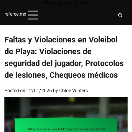
Skip
Thursday, June 18, 2026
to
referee.mx
content
Faltas y Violaciones en Voleibol
de Playa: Violaciones de
seguridad del jugador, Protocolos
de lesiones, Chequeos médicos
Posted on
12/01/2026
by
Chloe Winters