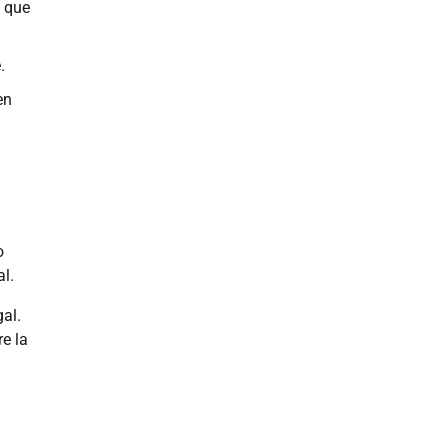
s que
.
en
o
l.
gal.
e la