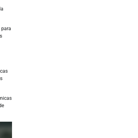
da
o para
s
icas
os
cnicas
de