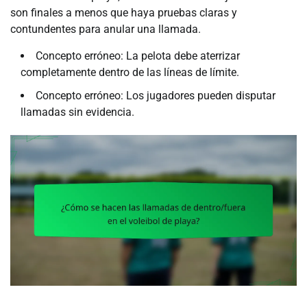
son finales a menos que haya pruebas claras y
contundentes para anular una llamada.
Concepto erróneo: La pelota debe aterrizar
completamente dentro de las líneas de límite.
Concepto erróneo: Los jugadores pueden disputar
llamadas sin evidencia.