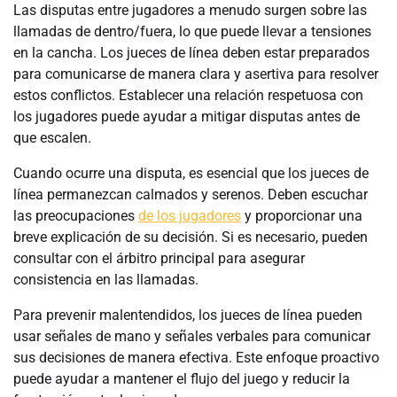
Las disputas entre jugadores a menudo surgen sobre las
llamadas de dentro/fuera, lo que puede llevar a tensiones
en la cancha. Los jueces de línea deben estar preparados
para comunicarse de manera clara y asertiva para resolver
estos conflictos. Establecer una relación respetuosa con
los jugadores puede ayudar a mitigar disputas antes de
que escalen.
Cuando ocurre una disputa, es esencial que los jueces de
línea permanezcan calmados y serenos. Deben escuchar
las preocupaciones
de los jugadores
y proporcionar una
breve explicación de su decisión. Si es necesario, pueden
consultar con el árbitro principal para asegurar
consistencia en las llamadas.
Para prevenir malentendidos, los jueces de línea pueden
usar señales de mano y señales verbales para comunicar
sus decisiones de manera efectiva. Este enfoque proactivo
puede ayudar a mantener el flujo del juego y reducir la