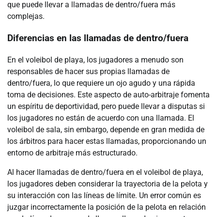
que puede llevar a llamadas de dentro/fuera más
complejas.
Diferencias en las llamadas de dentro/fuera
En el voleibol de playa, los jugadores a menudo son
responsables de hacer sus propias llamadas de
dentro/fuera, lo que requiere un ojo agudo y una rápida
toma de decisiones. Este aspecto de auto-arbitraje fomenta
un espíritu de deportividad, pero puede llevar a disputas si
los jugadores no están de acuerdo con una llamada. El
voleibol de sala, sin embargo, depende en gran medida de
los árbitros para hacer estas llamadas, proporcionando un
entorno de arbitraje más estructurado.
Al hacer llamadas de dentro/fuera en el voleibol de playa,
los jugadores deben considerar la trayectoria de la pelota y
su interacción con las líneas de límite. Un error común es
juzgar incorrectamente la posición de la pelota en relación