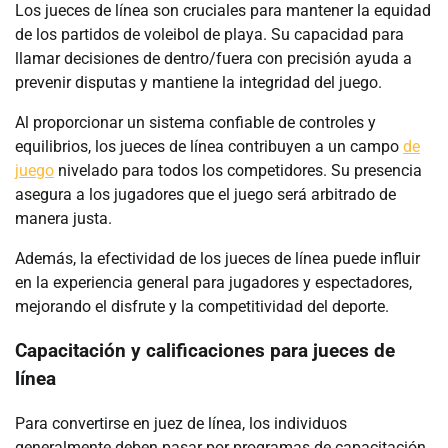
Los jueces de línea son cruciales para mantener la equidad
de los partidos de voleibol de playa. Su capacidad para
llamar decisiones de dentro/fuera con precisión ayuda a
prevenir disputas y mantiene la integridad del juego.
Al proporcionar un sistema confiable de controles y
equilibrios, los jueces de línea contribuyen a un campo
de
juego
nivelado para todos los competidores. Su presencia
asegura a los jugadores que el juego será arbitrado de
manera justa.
Además, la efectividad de los jueces de línea puede influir
en la experiencia general para jugadores y espectadores,
mejorando el disfrute y la competitividad del deporte.
Capacitación y calificaciones para jueces de
línea
Para convertirse en juez de línea, los individuos
generalmente deben pasar por programas de capacitación