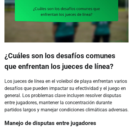
¿Cuáles son los desafíos comunes
que enfrentan los jueces de línea?
Los jueces de línea en el voleibol de playa enfrentan varios
desafíos que pueden impactar su efectividad y el juego en
general. Los problemas clave incluyen resolver disputas
entre jugadores, mantener la concentración durante
partidos largos y manejar condiciones climáticas adversas.
Manejo de disputas entre jugadores