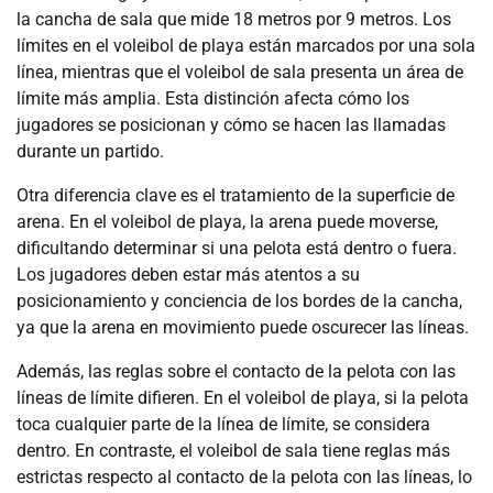
la cancha de sala que mide 18 metros por 9 metros. Los
límites en el voleibol de playa están marcados por una sola
línea, mientras que el voleibol de sala presenta un área de
límite más amplia. Esta distinción afecta cómo los
jugadores se posicionan y cómo se hacen las llamadas
durante un partido.
Otra diferencia clave es el tratamiento de la superficie de
arena. En el voleibol de playa, la arena puede moverse,
dificultando determinar si una pelota está dentro o fuera.
Los jugadores deben estar más atentos a su
posicionamiento y conciencia de los bordes de la cancha,
ya que la arena en movimiento puede oscurecer las líneas.
Además, las reglas sobre el contacto de la pelota con las
líneas de límite difieren. En el voleibol de playa, si la pelota
toca cualquier parte de la línea de límite, se considera
dentro. En contraste, el voleibol de sala tiene reglas más
estrictas respecto al contacto de la pelota con las líneas, lo