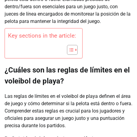
dentro/fuera son esenciales para un juego justo, con
jueces de línea encargados de monitorear la posición de la
pelota para mantener la integridad del juego.
Key sections in the article:
¿Cuáles son las reglas de límites en el
voleibol de playa?
Las reglas de límites en el voleibol de playa definen el área
de juego y cómo determinar si la pelota está dentro o fuera.
Comprender estas reglas es crucial para los jugadores y
oficiales para asegurar un juego justo y una puntuación
precisa durante los partidos.