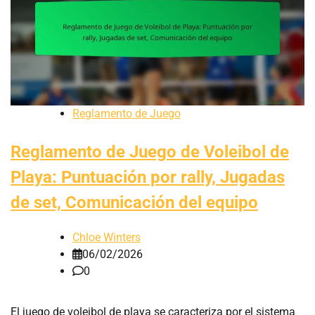
Reglamento de Juego
Reglamento de Juego de Voleibol de
Playa: Puntuación por rally, Jugadas
de set, Comunicación del equipo
Chloe Winters
06/02/2026
0
El juego de voleibol de playa se caracteriza por el sistema