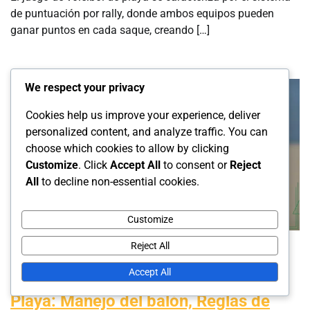
de puntuación por rally, donde ambos equipos pueden
ganar puntos en cada saque, creando […]
We respect your privacy
Cookies help us improve your experience, deliver
personalized content, and analyze traffic. You can
choose which cookies to allow by clicking
Customize
. Click
Accept All
to consent or
Reject
All
to decline non-essential cookies.
Customize
Reglamento de Juego
Reject All
Accept All
Reglamento de Juego de Voleibol de
Playa: Manejo del balón, Reglas de