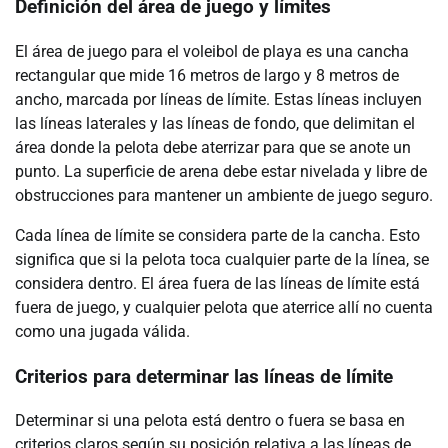
Definición del área de juego y límites
El área de juego para el voleibol de playa es una cancha
rectangular que mide 16 metros de largo y 8 metros de
ancho, marcada por líneas de límite. Estas líneas incluyen
las líneas laterales y las líneas de fondo, que delimitan el
área donde la pelota debe aterrizar para que se anote un
punto. La superficie de arena debe estar nivelada y libre de
obstrucciones para mantener un ambiente de juego seguro.
Cada línea de límite se considera parte de la cancha. Esto
significa que si la pelota toca cualquier parte de la línea, se
considera dentro. El área fuera de las líneas de límite está
fuera de juego, y cualquier pelota que aterrice allí no cuenta
como una jugada válida.
Criterios para determinar las líneas de límite
Determinar si una pelota está dentro o fuera se basa en
criterios claros según su posición relativa a las líneas de