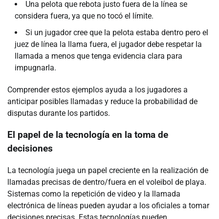
Una pelota que rebota justo fuera de la línea se
considera fuera, ya que no tocó el límite.
Si un jugador cree que la pelota estaba dentro pero el
juez de línea la llama fuera, el jugador debe respetar la
llamada a menos que tenga evidencia clara para
impugnarla.
Comprender estos ejemplos ayuda a los jugadores a
anticipar posibles llamadas y reduce la probabilidad de
disputas durante los partidos.
El papel de la tecnología en la toma de
decisiones
La tecnología juega un papel creciente en la realización de
llamadas precisas de dentro/fuera en el voleibol de playa.
Sistemas como la repetición de video y la llamada
electrónica de líneas pueden ayudar a los oficiales a tomar
decisiones precisas. Estas tecnologías pueden