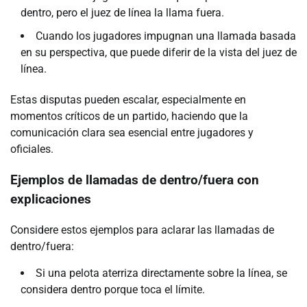
dentro, pero el juez de línea la llama fuera.
Cuando los jugadores impugnan una llamada basada
en su perspectiva, que puede diferir de la vista del juez de
línea.
Estas disputas pueden escalar, especialmente en
momentos críticos de un partido, haciendo que la
comunicación clara sea esencial entre jugadores y
oficiales.
Ejemplos de llamadas de dentro/fuera con
explicaciones
Considere estos ejemplos para aclarar las llamadas de
dentro/fuera:
Si una pelota aterriza directamente sobre la línea, se
considera dentro porque toca el límite.