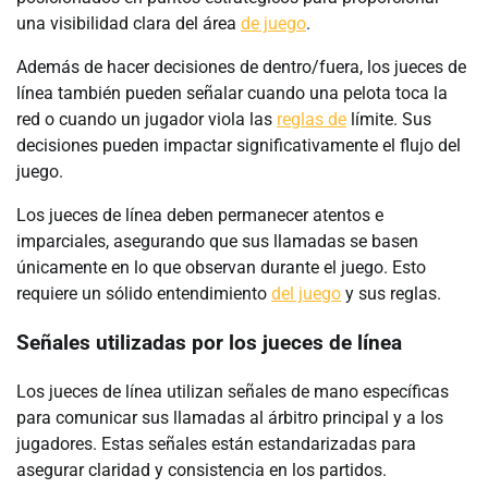
una visibilidad clara del área
de juego
.
Además de hacer decisiones de dentro/fuera, los jueces de
línea también pueden señalar cuando una pelota toca la
red o cuando un jugador viola las
reglas de
límite. Sus
decisiones pueden impactar significativamente el flujo del
juego.
Los jueces de línea deben permanecer atentos e
imparciales, asegurando que sus llamadas se basen
únicamente en lo que observan durante el juego. Esto
requiere un sólido entendimiento
del juego
y sus reglas.
Señales utilizadas por los jueces de línea
Los jueces de línea utilizan señales de mano específicas
para comunicar sus llamadas al árbitro principal y a los
jugadores. Estas señales están estandarizadas para
asegurar claridad y consistencia en los partidos.