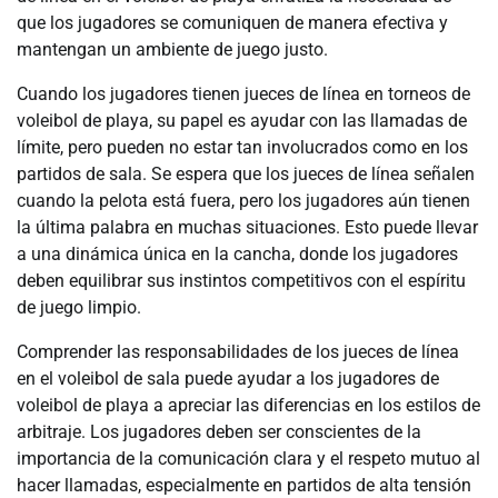
que los jugadores se comuniquen de manera efectiva y
mantengan un ambiente de juego justo.
Cuando los jugadores tienen jueces de línea en torneos de
voleibol de playa, su papel es ayudar con las llamadas de
límite, pero pueden no estar tan involucrados como en los
partidos de sala. Se espera que los jueces de línea señalen
cuando la pelota está fuera, pero los jugadores aún tienen
la última palabra en muchas situaciones. Esto puede llevar
a una dinámica única en la cancha, donde los jugadores
deben equilibrar sus instintos competitivos con el espíritu
de juego limpio.
Comprender las responsabilidades de los jueces de línea
en el voleibol de sala puede ayudar a los jugadores de
voleibol de playa a apreciar las diferencias en los estilos de
arbitraje. Los jugadores deben ser conscientes de la
importancia de la comunicación clara y el respeto mutuo al
hacer llamadas, especialmente en partidos de alta tensión