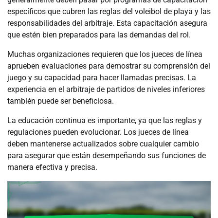
específicos que cubren las reglas del voleibol de playa y las
responsabilidades del arbitraje. Esta capacitación asegura
que estén bien preparados para las demandas del rol.
Muchas organizaciones requieren que los jueces de línea
aprueben evaluaciones para demostrar su comprensión del
juego y su capacidad para hacer llamadas precisas. La
experiencia en el arbitraje de partidos de niveles inferiores
también puede ser beneficiosa.
La educación continua es importante, ya que las reglas y
regulaciones pueden evolucionar. Los jueces de línea
deben mantenerse actualizados sobre cualquier cambio
para asegurar que están desempeñando sus funciones de
manera efectiva y precisa.