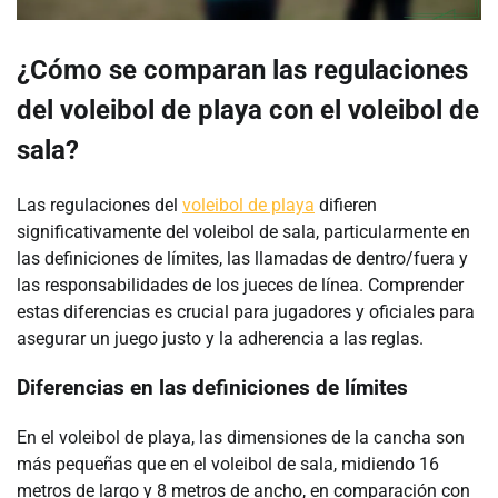
¿Cómo se comparan las regulaciones
del voleibol de playa con el voleibol de
sala?
Las regulaciones del
voleibol de playa
difieren
significativamente del voleibol de sala, particularmente en
las definiciones de límites, las llamadas de dentro/fuera y
las responsabilidades de los jueces de línea. Comprender
estas diferencias es crucial para jugadores y oficiales para
asegurar un juego justo y la adherencia a las reglas.
Diferencias en las definiciones de límites
En el voleibol de playa, las dimensiones de la cancha son
más pequeñas que en el voleibol de sala, midiendo 16
metros de largo y 8 metros de ancho, en comparación con